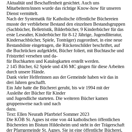
Aktualität und Beschaffenheit gesichtet. Auch uns
Mitarbeitern/innen wurde das richtige Know-how für unseren
Dienst vermittelt.
Nach der Systematik für Katholische öffentliche Büchereien
musste der verbliebene Bestand den einzelnen Bestandsgruppen
(Sachbücher, Belletristik, Bilderbücher, 9 Kinderbücher für das
erste Lesealter, Kinderbücher für 8-12 Jährige, Jugendliteratur,
Kindersachbücher, Spiele, Tonträger) zugeordnet, in eine neue
Bestandsliste eingetragen, die Rückenschilder beschriftet, auf
die Buchrücken aufgeklebt, Bücher foliert, mit Buchtasche und
Fristzettel versehen und da-
für Buchkarten und Katalogkarten erstellt werden.
2 145 Bücher, 62 Spiele und 436 MC gingen für diese Arbeiten
durch unsere Hände.
Dank vieler Helferinnen aus der Gemeinde haben wir das in
drei Jahren geschafft.
Ein Jahr hatte die Bücherei geruht, bis wir 1994 mit der
Ausleihe der Bücher für Kinder
und Jugendliche starteten. Die weiteren Bücher kamen
gruppenweise nach und nach
dazu.
Text: Ellen Neurath Pfarrbrief Sommer 2023
Die KÖB St. Agnes ist eine von 44 katholischen öffentlichen
Büchereien im Bistum Hildesheim und steht in der Trägerschaft
der Pfarrgemeinde St. Agnes. Sie ist eine öffentliche Bücherei,