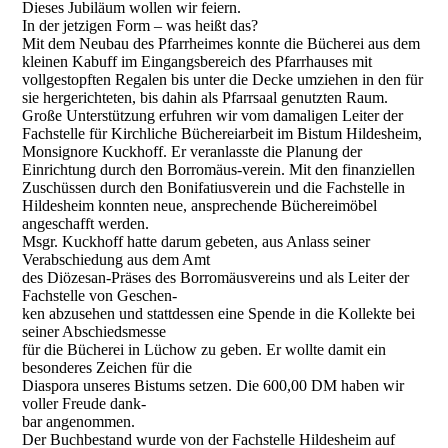
Dieses Jubiläum wollen wir feiern.
In der jetzigen Form – was heißt das?
Mit dem Neubau des Pfarrheimes konnte die Bücherei aus dem
kleinen Kabuff im Eingangsbereich des Pfarrhauses mit
vollgestopften Regalen bis unter die Decke umziehen in den für
sie hergerichteten, bis dahin als Pfarrsaal genutzten Raum.
Große Unterstützung erfuhren wir vom damaligen Leiter der
Fachstelle für Kirchliche Büchereiarbeit im Bistum Hildesheim,
Monsignore Kuckhoff. Er veranlasste die Planung der
Einrichtung durch den Borromäus-verein. Mit den finanziellen
Zuschüssen durch den Bonifatiusverein und die Fachstelle in
Hildesheim konnten neue, ansprechende Büchereimöbel
angeschafft werden.
Msgr. Kuckhoff hatte darum gebeten, aus Anlass seiner
Verabschiedung aus dem Amt
des Diözesan-Präses des Borromäusvereins und als Leiter der
Fachstelle von Geschen-
ken abzusehen und stattdessen eine Spende in die Kollekte bei
seiner Abschiedsmesse
für die Bücherei in Lüchow zu geben. Er wollte damit ein
besonderes Zeichen für die
Diaspora unseres Bistums setzen. Die 600,00 DM haben wir
voller Freude dank-
bar angenommen.
Der Buchbestand wurde von der Fachstelle Hildesheim auf