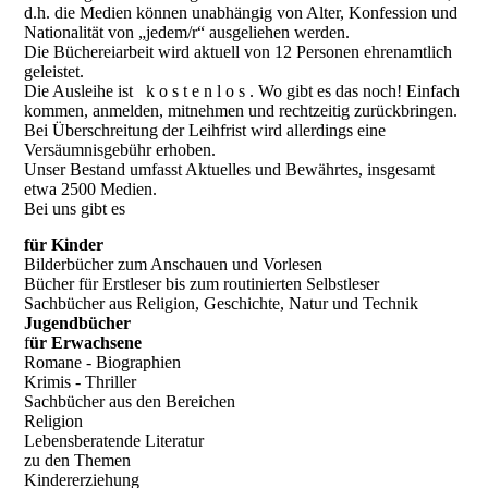
d.h. die Medien können unabhängig von Alter, Konfession und
Nationalität von „jedem/r“ ausgeliehen werden.
Die Büchereiarbeit wird aktuell von 12 Personen ehrenamtlich
geleistet.
Die Ausleihe ist k o s t e n l o s . Wo gibt es das noch! Einfach
kommen, anmelden, mitnehmen und rechtzeitig zurückbringen.
Bei Überschreitung der Leihfrist wird allerdings eine
Versäumnisgebühr erhoben.
Unser Bestand umfasst Aktuelles und Bewährtes, insgesamt
etwa 2500 Medien.
Bei uns gibt es
für Kinder
Bilderbücher zum Anschauen und Vorlesen
Bücher für Erstleser bis zum routinierten Selbstleser
Sachbücher aus Religion, Geschichte, Natur und Technik
Jugendbücher
f
ür Erwachsene
Romane - Biographien
Krimis - Thriller
Sachbücher aus den Bereichen
Religion
Lebensberatende Literatur
zu den Themen
Kindererziehung